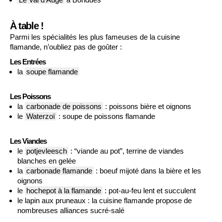
À table !
Parmi les spécialités les plus fameuses de la cuisine
flamande, n’oubliez pas de goûter :
Les Entrées
la
soupe flamande
Les Poissons
la
carbonade de poissons
: poissons bière et oignons
le
Waterzoï
: soupe de poissons flamande
Les Viandes
le
potjevleesch
: “viande au pot”, terrine de viandes
blanches en gelée
la
carbonade flamande
: boeuf mijoté dans la bière et les
oignons
le
hochepot à la flamande
: pot-au-feu lent et succulent
le lapin aux pruneaux : la cuisine flamande propose de
nombreuses alliances sucré-salé